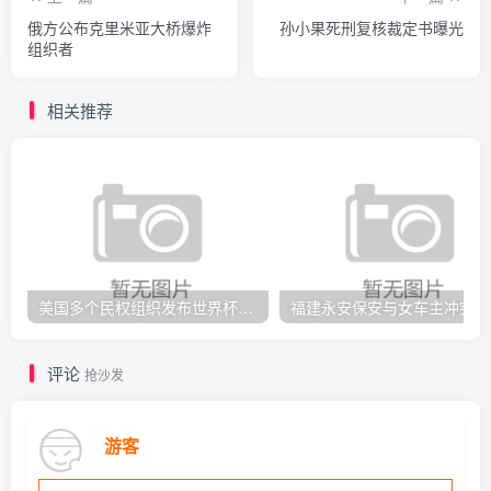
俄方公布克里米亚大桥爆炸
孙小果死刑复核裁定书曝光
组织者
相关推荐
美国多个民权组织发布世界杯期间赴美旅行警示
福建
评论
抢沙发
游客