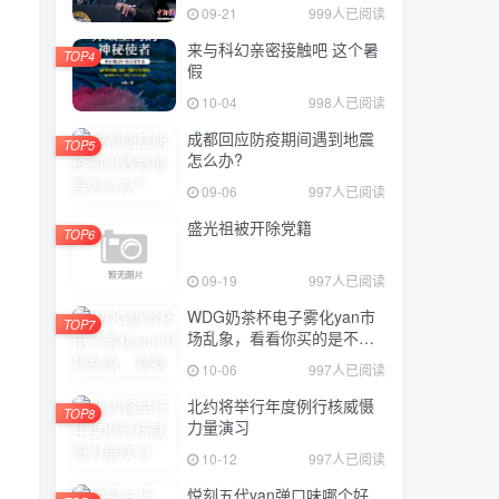
09-21
999人已阅读
来与科幻亲密接触吧 这个暑
TOP4
假
10-04
998人已阅读
成都回应防疫期间遇到地震
TOP5
怎么办?
09-06
997人已阅读
盛光祖被开除党籍
TOP6
09-19
997人已阅读
WDG奶茶杯电子雾化yan市
TOP7
场乱象，看看你买的是不是
正品？
10-06
997人已阅读
北约将举行年度例行核威慑
TOP8
力量演习
10-12
997人已阅读
悦刻五代yan弹口味哪个好