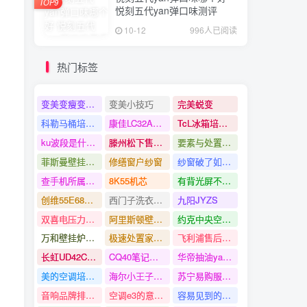
TOP9
悦刻五代yan弹口味测评
10-12
996人已阅读
热门标签
变美变瘦变好看
变美小技巧
完美蜕变
科勒马桶培修服务电话官方
康佳LC32AS28液晶电视无图像且字符杂乱的培修
TcL冰箱培修视频
ku波段是什么意思
滕州松下售后服务电话
要素与处置方法
菲斯曼壁挂炉生存热水温度上不去
修缮窗户纱窗
纱窗破了如何处置呢该如何操作
查手机所属区域
8K55机芯
有背光屏不亮的培修
创维55E680E液晶电视
西门子洗衣机怎样中途关上业窗
九阳JYZS
双喜电压力锅经常使用说明
阿里斯顿壁挂炉点火失败要素及处置方法
约克中央空调培修电话
万和壁挂炉e2缺点怎样处置
极速处置家电疑问
飞利浦售后服务核心电话地址查问指南
长虹UD42C6080iD液晶电视开机有音乐无背光的培修
CQ40笔记本电脑如何调整屏幕亮度
华帝抽油yan机培修视频
美的空调培修电话上门左近
海尔小王子洗衣机多少钱
苏宁易购服务电话怎样转人工
音响品牌排行榜
空调e3的意思是
容易见到的代码还是要知道