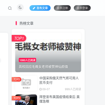
发布文章
会员注册
会员登录
热榜文章
TOP1
1000人已阅读
高校回应毛概女老师被赞神仙颜值
中国采购俄天然气将可用人
TOP2
民币支付
09-07
999人已阅读
拜登宣布美国疫情结束后 美
TOP3
媒急眼