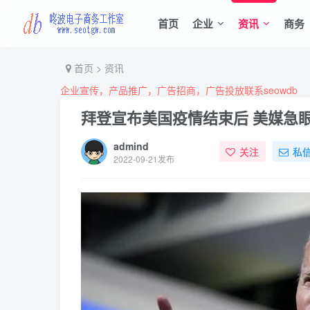
首页
企业
资讯
商务
首页
>
资讯
企业宣传，产品推广，广告招商，广告投放联系seowdb
拜登宣布美国疫情结束后 美媒急
admind
关注
私
2022-09-21发布