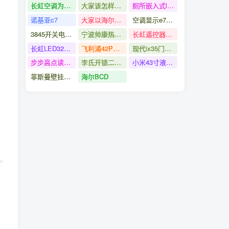
长虹空调为什么启动不了
大家该怎样样启动处置
厕所嵌入式led灯如何改换
诺基亚c7
大家以海尔空调为例
空调显示e7的意思是
3845开关电源培修
宁波帅康热水器有限公司售后
长虹遥控器引见
长虹LED32C2000液晶电视批示灯亮但不开机的修缮
飞利浦42PFL7432
现代ix35门锁开关
步步高点读机t800配置
李氏开锁二合一工具
小米43寸液晶电视不通电的疑问修缮
菲斯曼壁挂炉水压怎样看高下正确的处置方法与步骤
海尔BCD