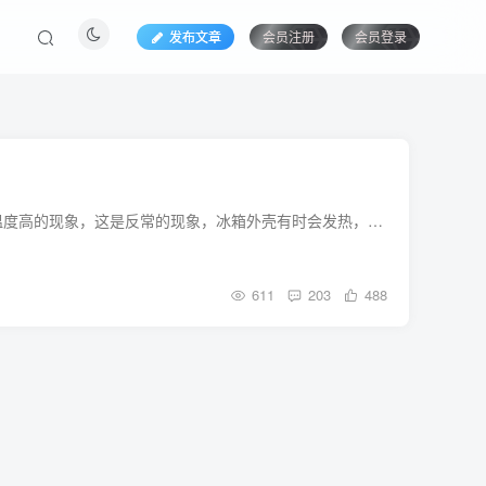
发布文章
会员注册
会员登录
疑问扫除，1、发热出汗，冰箱第一次性用时，会出现冰箱上班期间长、箱体温度高、紧缩机温度高的现象，这是反常的现象，冰箱外壳有时会发热，尤其是刚买回来第一次性插电时，这不是疑问，而是为了预防凝露的设计，是反常现象，空气湿度较大时冰箱外部及门间中......
611
203
488