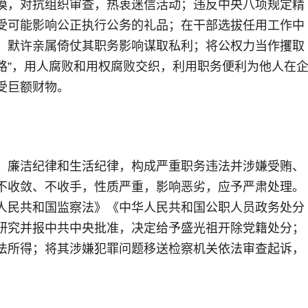
漠，对抗组织审查，热衷迷信活动；违反中央八项规定精
受可能影响公正执行公务的礼品；在干部选拔任用工作中
、默许亲属倚仗其职务影响谋取私利；将公权力当作攫取
铁路”，用人腐败和用权腐败交织，利用职务便利为他人在
受巨额财物。
、廉洁纪律和生活纪律，构成严重职务违法并涉嫌受贿、
不收敛、不收手，性质严重，影响恶劣，应予严肃处理。
人民共和国监察法》《中华人民共和国公职人员政务处分
研究并报中共中央批准，决定给予盛光祖开除党籍处分；
法所得；将其涉嫌犯罪问题移送检察机关依法审查起诉，