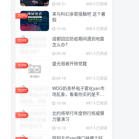
09-21
999人已阅读
来与科幻亲密接触吧 这个暑
TOP4
假
10-04
998人已阅读
企
成都回应防疫期间遇到地震
TOP5
怎么办?
09-06
997人已阅读
盛光祖被开除党籍
TOP6
09-19
997人已阅读
WDG奶茶杯电子雾化yan市
TOP7
场乱象，看看你买的是不是
正品？
10-06
997人已阅读
北约将举行年度例行核威慑
TOP8
力量演习
10-12
997人已阅读
悦刻五代yan弹口味哪个好