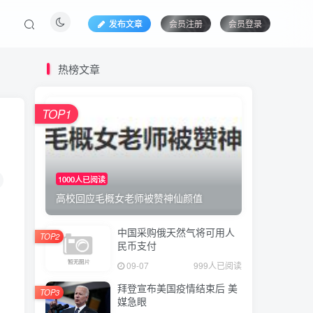
发布文章
会员注册
会员登录
热榜文章
TOP1
1000人已阅读
高校回应毛概女老师被赞神仙颜值
中国采购俄天然气将可用人
TOP2
民币支付
09-07
999人已阅读
拜登宣布美国疫情结束后 美
TOP3
媒急眼