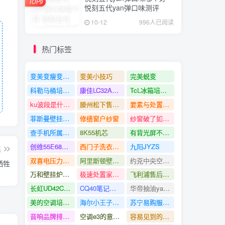
TOP9
悦刻五代yan弹口味测评
10-12
996人已阅读
热门标签
变美变瘦变好看
变美小技巧
完美蜕变
科勒马桶培修服务电话官方
康佳LC32AS28液晶电视无图像且字符杂乱的培修
TcL冰箱培修视频
ku波段是什么意思
滕州松下售后服务电话
要素与处置方法
菲斯曼壁挂炉生存热水温度上不去
修缮窗户纱窗
纱窗破了如何处置呢该如何操作
查手机所属区域
8K55机芯
有背光屏不亮的培修
创维55E680E液晶电视
西门子洗衣机怎样中途关上业窗
九阳JYZS
篇
双喜电压力锅经常使用说明
阿里斯顿壁挂炉点火失败要素及处置方法
约克中央空调培修电话
牺牲
万和壁挂炉e2缺点怎样处置
极速处置家电疑问
飞利浦售后服务核心电话地址查问指南
长虹UD42C6080iD液晶电视开机有音乐无背光的培修
CQ40笔记本电脑如何调整屏幕亮度
华帝抽油yan机培修视频
美的空调培修电话上门左近
海尔小王子洗衣机多少钱
苏宁易购服务电话怎样转人工
音响品牌排行榜
空调e3的意思是
容易见到的代码还是要知道