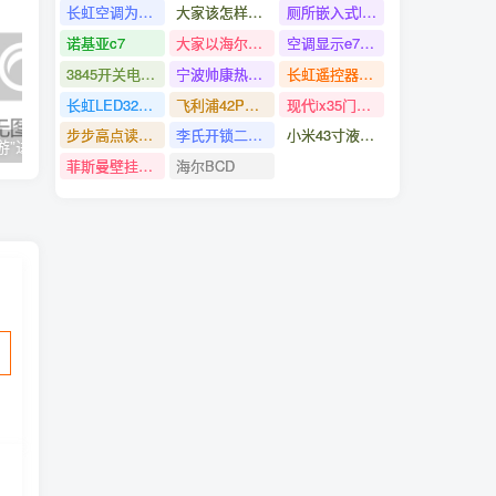
长虹空调为什么启动不了
大家该怎样样启动处置
厕所嵌入式led灯如何改换
诺基亚c7
大家以海尔空调为例
空调显示e7的意思是
3845开关电源培修
宁波帅康热水器有限公司售后
长虹遥控器引见
长虹LED32C2000液晶电视批示灯亮但不开机的修缮
飞利浦42PFL7432
现代ix35门锁开关
步步高点读机t800配置
李氏开锁二合一工具
小米43寸液晶电视不通电的疑问修缮
顺德大良鱼灯“游”进第139届广交会 演绎“工业设计赋能非遗
乌称俄军袭击港口城市敖德萨 造成2人死亡14人受伤
菲斯曼壁挂炉水压怎样看高下正确的处置方法与步骤
海尔BCD