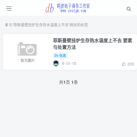
与
"菲斯曼壁挂炉生存热水温度上不去"
相关的标签
菲斯曼壁挂炉生存热水温度上不去 要素
与处置方法
信息
01-15
233
共
1
页
1
条