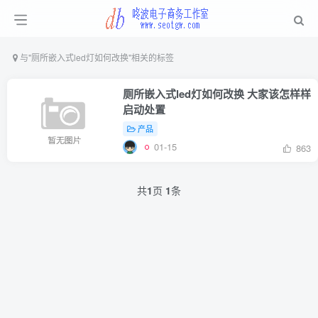
与
"厕所嵌入式led灯如何改换"
相关的标签
厕所嵌入式led灯如何改换 大家该怎样样
启动处置
产品
01-15
863
共
1
页
1
条