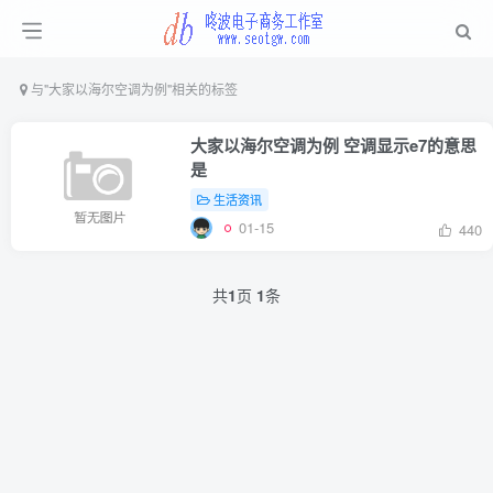
与
"大家以海尔空调为例"
相关的标签
大家以海尔空调为例 空调显示e7的意思
是
生活资讯
01-15
440
共
1
页
1
条