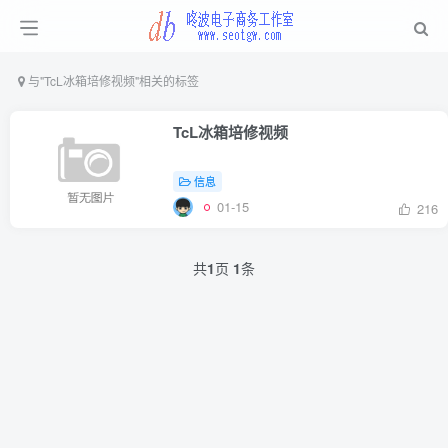
与
"TcL冰箱培修视频"
相关的标签
TcL冰箱培修视频
信息
01-15
216
共
1
页
1
条